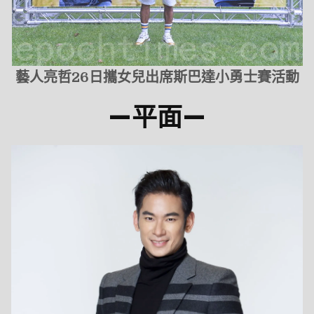
藝人亮哲26日攜女兒出席斯巴達小勇士賽活動
—
平面
—