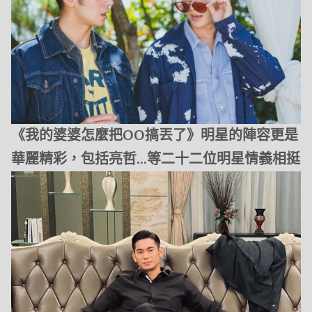
《我的婆婆怎麼把OO搞丟了》明星的陣容更是
華麗精彩，包括亮哲…等二十二位明星情義相挺