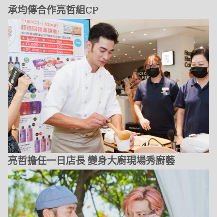
承均傳合作亮哲組CP
亮哲擔任一日店長 變身大廚現場秀廚藝