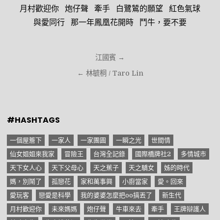
月村歡迎你
炮仔聲
牽手
白鷺鷥的願望
紅色氣球
與愛同行
那一年鳳凰花開時
鬥牛，要不要
文
江國賓 →
章
← 林毓桐 / Taro Lin
導
覽
#HASHTAGS
一個屋簷下
一家人
一家團圓
一瞬之光
世間情
仙女姐姐來我家
冒險王
台灣全記錄
國際橋牌社2
多情城市
天下女人心
天下父母心
天之蕉子
天之驕女
姊的時代
媽，別鬧了
孤戀花
家和萬事興
小廚當家
愛。回來
愛玩客
戀愛是科學
我的婆婆怎麼把oo搞丟了
新生代
月村歡迎你
未來媽媽
炮仔聲
牛車來去
牽手
王牌辯護人