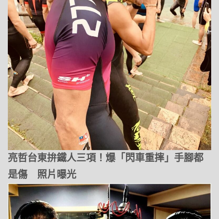
亮哲台東拚鐵人三項！爆「閃車重摔」手腳都
是傷 照片曝光