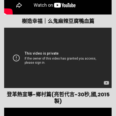
樹造幸福｜么鬼麻辣豆腐鴨血篇
登革熱宣導-鄉村篇(亮哲代言-30秒,國,2015
製)