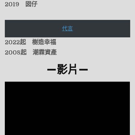
2019 囡仔
代言
2022起 樹造幸福
2008起 潮霖資產
—
影片
—