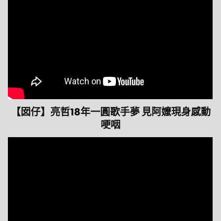
【囡仔】亮哲18年一圓歌手夢 見阿嬤現身感動
哽咽