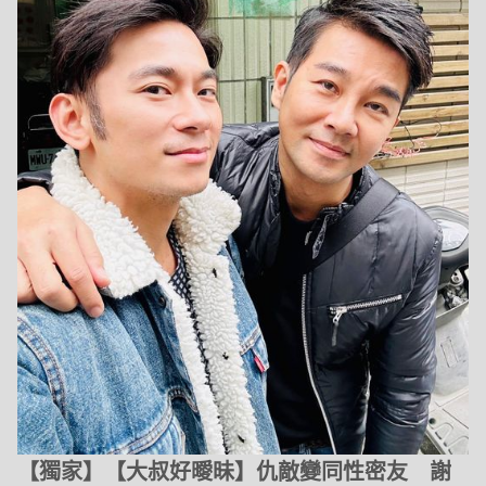
【獨家】【大叔好曖昧】仇敵變同性密友 謝