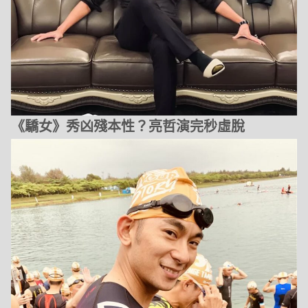
《驕女》秀凶殘本性？亮哲演完秒虛脫