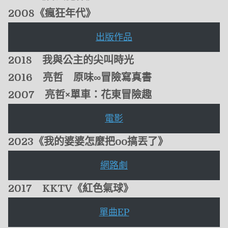
2008《瘋狂年代》
出版作品
2018 我與公主的尖叫時光
2016 亮哲
原味∞
冒險寫真書
2007 亮哲
×單車：
花東冒險趣
電影
2023《我的婆婆怎麼把
oo
搞丟了》
網路劇
2017 KKTV《紅色氣球》
單曲EP