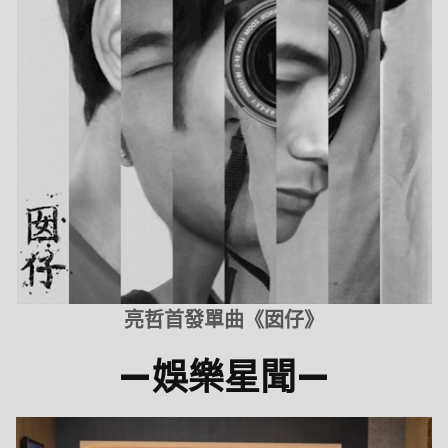
亮哲首發單曲《囡仔》
—娛樂星聞—