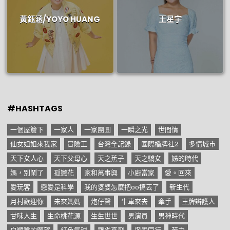
黃鈺涵/YOYO HUANG
王星宇
#HASHTAGS
一個屋簷下
一家人
一家團圓
一瞬之光
世間情
仙女姐姐來我家
冒險王
台灣全記錄
國際橋牌社2
多情城市
天下女人心
天下父母心
天之蕉子
天之驕女
姊的時代
媽，別鬧了
孤戀花
家和萬事興
小廚當家
愛。回來
愛玩客
戀愛是科學
我的婆婆怎麼把oo搞丟了
新生代
月村歡迎你
未來媽媽
炮仔聲
牛車來去
牽手
王牌辯護人
甘味人生
生命桃花源
生生世世
男演員
男神時代