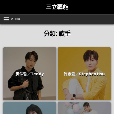
Skip
三立藝能
to
content
MENU
分類:
歌手
樊仲哲／Teddy
許志豪／Stephen Hsu