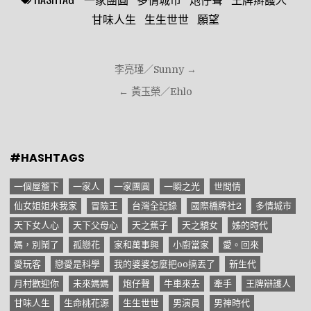
甘味人生
生生世世
願望
文
李亮瑾／Sunny →
章
← 黃玉榮／Ehlo
導
覽
#HASHTAGS
一個屋簷下
一家人
一家團圓
一瞬之光
世間情
仙女姐姐來我家
冒險王
台灣全記錄
國際橋牌社2
多情城市
天下女人心
天下父母心
天之蕉子
天之驕女
姊的時代
媽，別鬧了
孤戀花
家和萬事興
小廚當家
愛。回來
愛玩客
戀愛是科學
我的婆婆怎麼把oo搞丟了
新生代
月村歡迎你
未來媽媽
炮仔聲
牛車來去
牽手
王牌辯護人
甘味人生
生命桃花源
生生世世
男演員
男神時代