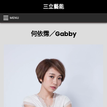
Skip
三立藝能
to
content
MENU
何依霈／Gabby