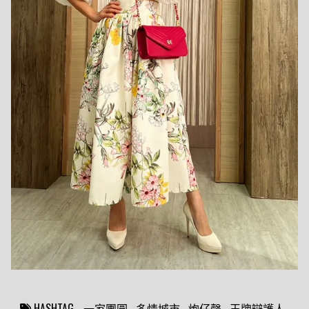
一家團圓
多情城市
炮仔聲
王牌辯護人