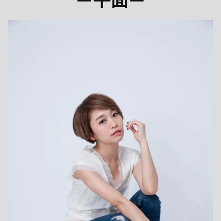
—
平面
—