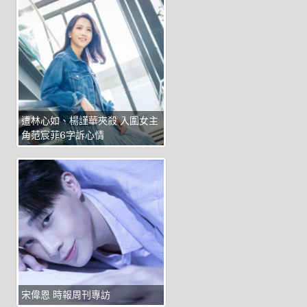
遭林心如、楊謹華夾殺 入圍女主
角范宸菲6字訴心情
宋偉恩 時報周刊專訪