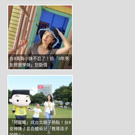
台8美胸小妹不忍了！抓「3年男
友劈腿學妹」怒斷情
「阿甯咕」成台北親子熱點！台8
女神陳子玄合體萌兒「教導孩子
同理心」