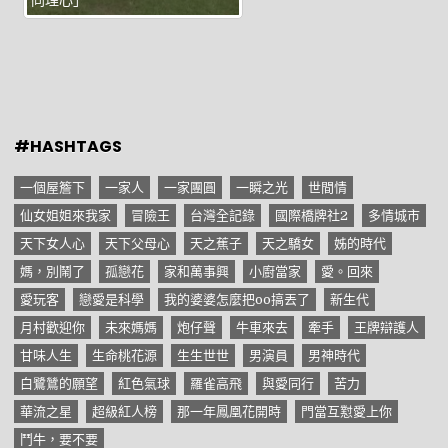
#HASHTAGS
一個屋簷下
一家人
一家團圓
一瞬之光
世間情
仙女姐姐來我家
冒險王
台灣全記錄
國際橋牌社2
多情城市
天下女人心
天下父母心
天之蕉子
天之驕女
姊的時代
媽，別鬧了
孤戀花
家和萬事興
小廚當家
愛。回來
愛玩客
戀愛是科學
我的婆婆怎麼把oo搞丟了
新生代
月村歡迎你
未來媽媽
炮仔聲
牛車來去
牽手
王牌辯護人
甘味人生
生命桃花源
生生世世
男演員
男神時代
白鷺鷥的願望
紅色氣球
羅雀高飛
與愛同行
苦力
華流之星
超級紅人榜
那一年鳳凰花開時
門當互懟愛上你
鬥牛，要不要