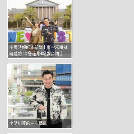
中國時報紙本新聞 [ 夏宇禾曝試
鏡體驗 10分鐘背4場戲台詞 ]
李明川簽約三立藝能