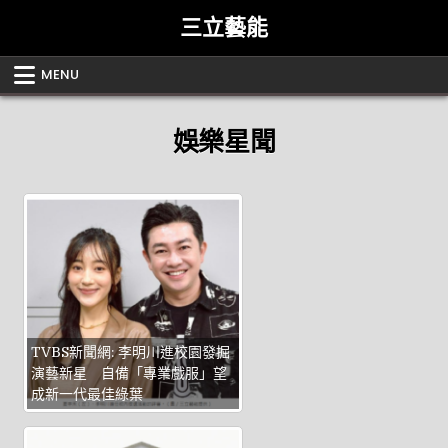
Skip
三立藝能
to
content
MENU
娛樂星聞
TVBS新聞網: 李明川進校園發掘
演藝新星 自備「專業戲服」望
成新一代最佳綠葉