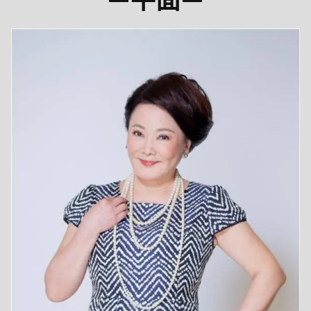
—
平面
—