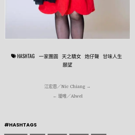
一家團圓
天之驕女
炮仔聲
甘味人生
願望
文
江宏恩／Nic Chiang →
章
← 璦唯／Alwel
導
覽
#HASHTAGS