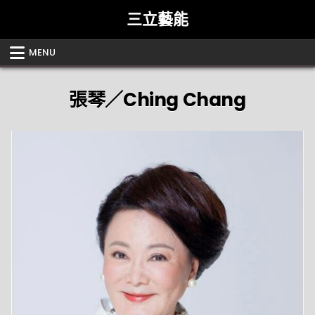
Skip
三立藝能
to
content
MENU
張琴／Ching Chang