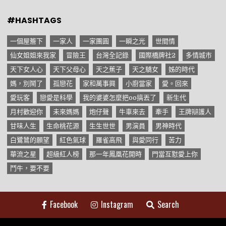
#HASHTAGS
一個屋簷下
一家人
一家團圓
一瞬之光
世間情
仙女姐姐來我家
冒險王
台灣全記錄
國際橋牌社2
多情城市
天下女人心
天下父母心
天之蕉子
天之驕女
姊的時代
媽，別鬧了
孤戀花
家和萬事興
小廚當家
愛。回來
愛玩客
戀愛是科學
我的婆婆怎麼把oo搞丟了
新生代
月村歡迎你
未來媽媽
炮仔聲
牛車來去
牽手
王牌辯護人
甘味人生
生命桃花源
生生世世
男演員
男神時代
白鷺鷥的願望
紅色氣球
羅雀高飛
與愛同行
苦力
華流之星
超級紅人榜
那一年鳳凰花開時
門當互懟愛上你
鬥牛，要不要
Facebook
Instagram
Search