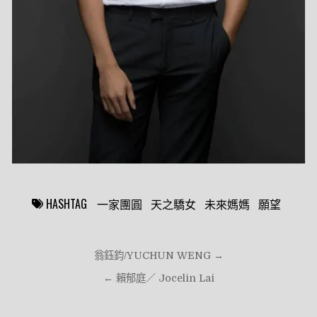
一家團圓
天之驕女
未來媽媽
願望
文
翁鈺鈞/YUCHUN WENG →
章
← 賴郁庭／ Jocelin Lai
導
覽