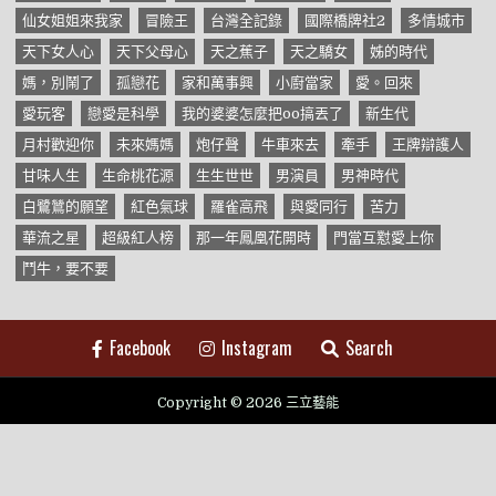
仙女姐姐來我家
冒險王
台灣全記錄
國際橋牌社2
多情城市
天下女人心
天下父母心
天之蕉子
天之驕女
姊的時代
媽，別鬧了
孤戀花
家和萬事興
小廚當家
愛。回來
愛玩客
戀愛是科學
我的婆婆怎麼把oo搞丟了
新生代
月村歡迎你
未來媽媽
炮仔聲
牛車來去
牽手
王牌辯護人
甘味人生
生命桃花源
生生世世
男演員
男神時代
白鷺鷥的願望
紅色氣球
羅雀高飛
與愛同行
苦力
華流之星
超級紅人榜
那一年鳳凰花開時
門當互懟愛上你
鬥牛，要不要
Facebook
Instagram
Search
Copyright © 2026 三立藝能