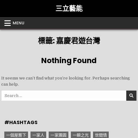
Skip
三立藝能
to
content
MENU
標籤:
嘉慶君遊台灣
Nothing Found
It seems we can’t find what you’re looking for. Perhaps searching
can help.
Search
for:
#HASHTAGS
一個屋簷下
一家人
一家團圓
一瞬之光
世間情