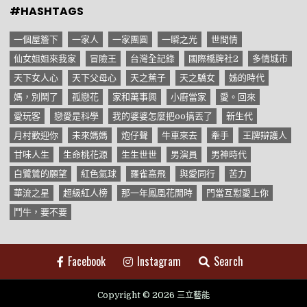
#HASHTAGS
一個屋簷下
一家人
一家團圓
一瞬之光
世間情
仙女姐姐來我家
冒險王
台灣全記錄
國際橋牌社2
多情城市
天下女人心
天下父母心
天之蕉子
天之驕女
姊的時代
媽，別鬧了
孤戀花
家和萬事興
小廚當家
愛。回來
愛玩客
戀愛是科學
我的婆婆怎麼把oo搞丟了
新生代
月村歡迎你
未來媽媽
炮仔聲
牛車來去
牽手
王牌辯護人
甘味人生
生命桃花源
生生世世
男演員
男神時代
白鷺鷥的願望
紅色氣球
羅雀高飛
與愛同行
苦力
華流之星
超級紅人榜
那一年鳳凰花開時
門當互懟愛上你
鬥牛，要不要
Facebook
Instagram
Search
Copyright © 2026 三立藝能