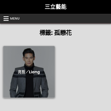
Skip
三立藝能
to
content
MENU
標籤:
孤戀花
亮哲／Liang