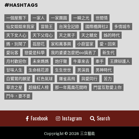
#HASHTAGS
一個屋簷下
一家人
一家團圓
一瞬之光
世間情
仙女姐姐來我家
冒險王
台灣全記錄
國際橋牌社2
多情城市
天下女人心
天下父母心
天之蕉子
天之驕女
姊的時代
媽，別鬧了
孤戀花
家和萬事興
小廚當家
愛。回來
愛玩客
戀愛是科學
我的婆婆怎麼把oo搞丟了
新生代
月村歡迎你
未來媽媽
炮仔聲
牛車來去
牽手
王牌辯護人
甘味人生
生命桃花源
生生世世
男演員
男神時代
白鷺鷥的願望
紅色氣球
羅雀高飛
與愛同行
苦力
華流之星
超級紅人榜
那一年鳳凰花開時
門當互懟愛上你
鬥牛，要不要
Facebook
Instagram
Search
Copyright © 2026 三立藝能