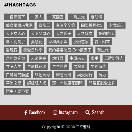
#HASHTAGS
一個屋簷下
一家人
一家團圓
一瞬之光
世間情
仙女姐姐來我家
冒險王
台灣全記錄
國際橋牌社2
多情城市
天下女人心
天下父母心
天之蕉子
天之驕女
姊的時代
媽，別鬧了
孤戀花
家和萬事興
小廚當家
愛。回來
愛玩客
戀愛是科學
我的婆婆怎麼把oo搞丟了
新生代
月村歡迎你
未來媽媽
炮仔聲
牛車來去
牽手
王牌辯護人
甘味人生
生命桃花源
生生世世
男演員
男神時代
白鷺鷥的願望
紅色氣球
羅雀高飛
與愛同行
苦力
華流之星
超級紅人榜
那一年鳳凰花開時
門當互懟愛上你
鬥牛，要不要
Facebook
Instagram
Search
Copyright © 2026 三立藝能