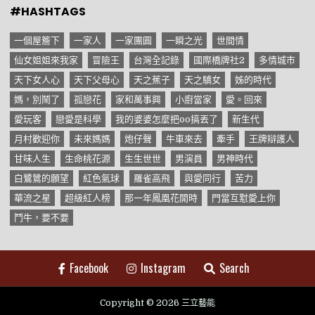
#HASHTAGS
一個屋簷下
一家人
一家團圓
一瞬之光
世間情
仙女姐姐來我家
冒險王
台灣全記錄
國際橋牌社2
多情城市
天下女人心
天下父母心
天之蕉子
天之驕女
姊的時代
媽，別鬧了
孤戀花
家和萬事興
小廚當家
愛。回來
愛玩客
戀愛是科學
我的婆婆怎麼把oo搞丟了
新生代
月村歡迎你
未來媽媽
炮仔聲
牛車來去
牽手
王牌辯護人
甘味人生
生命桃花源
生生世世
男演員
男神時代
白鷺鷥的願望
紅色氣球
羅雀高飛
與愛同行
苦力
華流之星
超級紅人榜
那一年鳳凰花開時
門當互懟愛上你
鬥牛，要不要
Facebook
Instagram
Search
Copyright © 2026 三立藝能