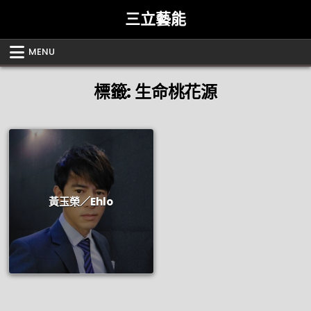
Skip
三立藝能
to
content
MENU
標籤:
生命桃花源
黃玉榮／Ehlo