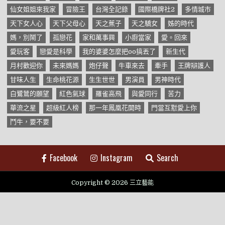
仙女姐姐來我家
冒險王
台灣全記錄
國際橋牌社2
多情城市
天下女人心
天下父母心
天之蕉子
天之驕女
姊的時代
媽，別鬧了
孤戀花
家和萬事興
小廚當家
愛。回來
愛玩客
戀愛是科學
我的婆婆怎麼把oo搞丟了
新生代
月村歡迎你
未來媽媽
炮仔聲
牛車來去
牽手
王牌辯護人
甘味人生
生命桃花源
生生世世
男演員
男神時代
白鷺鷥的願望
紅色氣球
羅雀高飛
與愛同行
苦力
華流之星
超級紅人榜
那一年鳳凰花開時
門當互懟愛上你
鬥牛，要不要
Facebook
Instagram
Search
Copyright © 2026 三立藝能