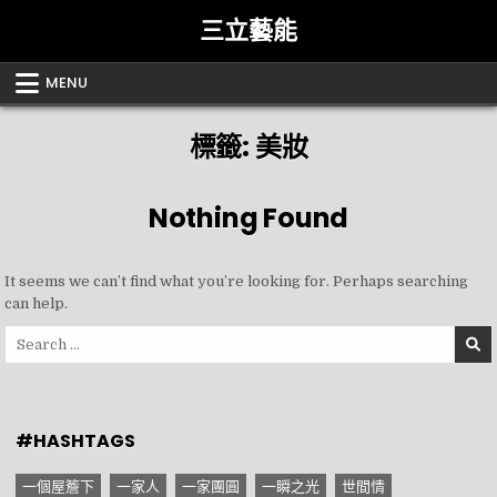
Skip
三立藝能
to
content
MENU
標籤:
美妝
Nothing Found
It seems we can’t find what you’re looking for. Perhaps searching
can help.
Search
for:
#HASHTAGS
一個屋簷下
一家人
一家團圓
一瞬之光
世間情