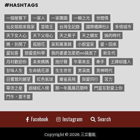
#HASHTAGS
一個屋簷下
一家人
一家團圓
一瞬之光
世間情
仙女姐姐來我家
冒險王
台灣全記錄
國際橋牌社2
多情城市
天下女人心
天下父母心
天之蕉子
天之驕女
姊的時代
媽，別鬧了
孤戀花
家和萬事興
小廚當家
愛。回來
愛玩客
戀愛是科學
我的婆婆怎麼把oo搞丟了
新生代
月村歡迎你
未來媽媽
炮仔聲
牛車來去
牽手
王牌辯護人
甘味人生
生命桃花源
生生世世
男演員
男神時代
白鷺鷥的願望
紅色氣球
羅雀高飛
與愛同行
苦力
華流之星
超級紅人榜
那一年鳳凰花開時
門當互懟愛上你
鬥牛，要不要
Facebook
Instagram
Search
Copyright © 2026 三立藝能