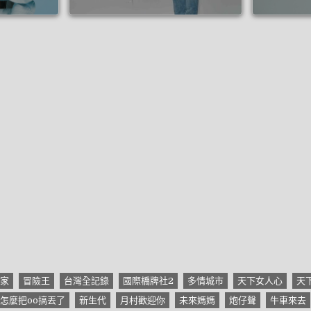
家
冒險王
台灣全記錄
國際橋牌社2
多情城市
天下女人心
天
怎麼把oo搞丟了
新生代
月村歡迎你
未來媽媽
炮仔聲
牛車來去