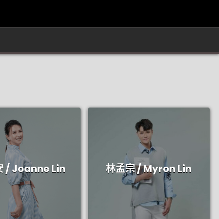
/ Joanne Lin
林孟宗 / Myron Lin