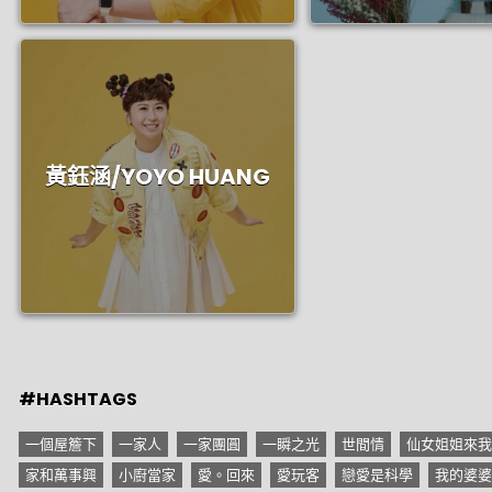
黃鈺涵/YOYO HUANG
#HASHTAGS
一個屋簷下
一家人
一家團圓
一瞬之光
世間情
仙女姐姐來我
家和萬事興
小廚當家
愛。回來
愛玩客
戀愛是科學
我的婆婆