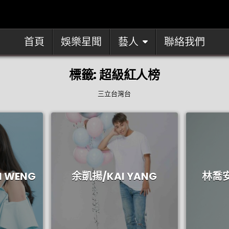
首頁
娛樂星聞
藝人
聯絡我們
標籤:
超級紅人榜
三立台灣台
 WENG
余凱揚/KAI YANG
林喬安 