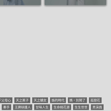
下父母心
天之蕉子
天之驕女
姊的時代
媽，別鬧了
孤戀花
牽手
王牌辯護人
甘味人生
生命桃花源
生生世世
男演員